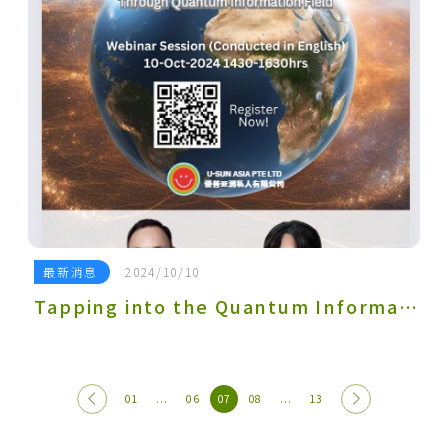
最新消息
2024/10/10
Tapping into the Quantum Information Field for Business Performance (Free Webinar)
01
...
06
07
08
...
13