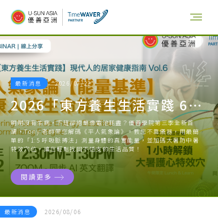
最新消息
2026/07/22
2026「東方養生生活實踐 6」 平人氣象論 【能量基準】健康人的生命能量特徵
明明沒有生病，下班卻總是像電池耗盡？優善學院第三季全新首
講，Tony 老師帶您解碼《平人氣象論》。教您不靠儀器，用最簡
單的「1:5 呼吸脈搏法」測量身體的真實能量，並加碼大暑防中暑
特效穴位，讓您輕鬆找回不透支的生活品質！
閱讀更多
最新消息
2026/08/06