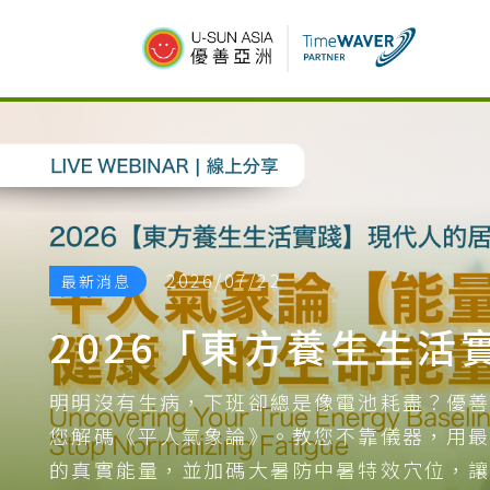
2026/07/22
最新消息
明明沒有生病，下班卻總是像電池耗盡？優善學
您解碼《平人氣象論》。教您不靠儀器，用最簡
的真實能量，並加碼大暑防中暑特效穴位，