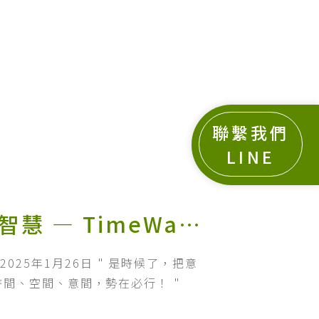
聯繫我們
LINE
從全息共生場到愛之智慧 — TimeWaver技術可望成為孞(信)聯網建構的切入點
加坡，2025年1月26日 " 是時候了，把意
間、空間、意間，勢在必行！ "