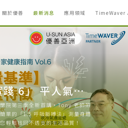
關於優善
最新消息
應用領域
TimeWaver 
2026「東方養生生活實踐 6」 平人氣象論 【能量基準】健康人的生命能量特徵
院第三季全新首講，Tony 老師帶
單的「1:5 呼吸脈搏法」測量身體
讓您輕鬆找回不透支的生活品質！