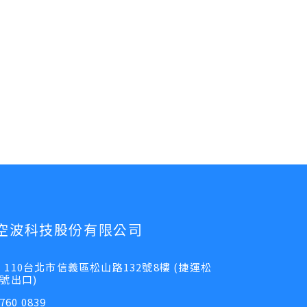
空波科技股份有限公司
110台北市信義區松山路132號8樓 (捷運松
號出口)
760 0839