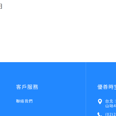
客戶服務
優善時
聯絡我們
台北：
山站4
(02)2