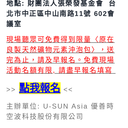
地點
:
財團法人張榮發基金會
台
北市中正區中山南路
11
號
602
會
議室
現場聽眾可免費得到限量〈原在
良製天然礦物元素沖泡包〉，送
完為止，請及早報名。免費現場
活動名額有限
,
請盡早報名填寫
點我報名
>>
<<
主辦單位
: U-SUN Asia
優善時
空波科技股份有限公司