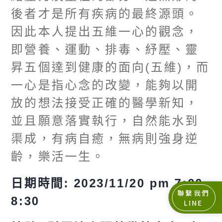
後者才是所有疾病的最終源頭。
因此本人提出五維一心的觀念，
即營養、運動、排毒、紓壓、靈
昇五個達到健康的面向
(
五維
)
，而
一心是指心念的改變，能夠以開
放的想法接受正確的醫學新知，
並且願意落實執行，自然能水到
渠成，有病自癒，無病則強身逆
齡，樂活一生。
日期時間
: 2023/11/20 pm 7:00-
聯繫我們
8:30
LINE