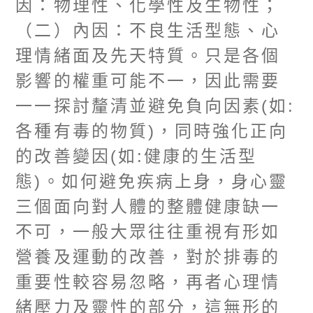
因：物理性、化學性及生物性；
（二）內因：不良生活型態、心
理情緒面及先天特質。只是各個
影響的權重可能不一，因此需要
一一探討釐清並避免負向因素
(
如
:
各種有毒的物質
)
，同時強化正向
的改善變因
(
如
:
健康的生活型
態
)
。如何避免疾病上身，身心靈
三個面向對人體的整體健康缺一
不可，一般大眾往往重視有形如
營養及運動的改善，對於排毒的
重要性較容易忽略，再者心理情
緒壓力及靈性的部分，這無形的