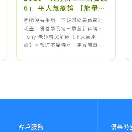
6」 平人氣象論 【能量基
準】健康人的生命能量特
明明沒有生病，下班卻總是像電池
徵
耗盡？優善學院第三季全新首講，
Tony 老師帶您解碼《平人氣象
論》。教您不靠儀器，用最簡單的
「1:5 呼吸脈搏法」測量身體的真實
能量，並加碼大暑防中暑特效穴
位，讓您輕鬆找回不透支的生活品
質！
客戶服務
優善時