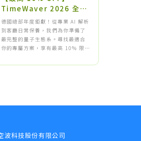
TimeWaver 2026 全球
用：「
夏季特惠正式開跑
(Ru
德國總部年度鉅獻！從專業 AI 解析
你知道在 
工作坊（
到客廳日常保養，我們為你準備了
實隱藏著
體/線
最完整的量子生態系。尋找最適合
文」原始
你的專屬方案，享有最高 10% 限定
在《量子
折扣。
百萬資料
為您賦能
利器交到您
兩天的深
「台北實
直播」，
師特製的
屬課程回
查看完整
空波科技股份有限公司