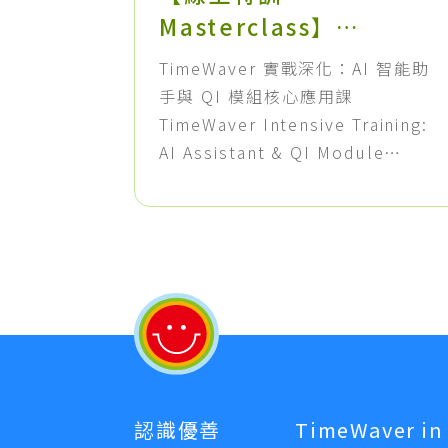
Masterclass】
TimeWaver 實戰深化：
TimeWaver 實戰深化：AI 智能助
AI 智能助手與 QI 模組核
手與 QI 模組核心應用課
心應用課
TimeWaver Intensive Training:
AI Assistant & QI Module
Masterclass. 每次諮詢前都要花好
幾個小時備課？這場 90 分鐘的純實
戰線上特訓，將帶您建立一套標準
的高效諮詢工作流，把備課時間直
接砍半！現有 TimeWaver 用戶憑
設備序號即可享全程免費。
認識優善
TimeWaver in