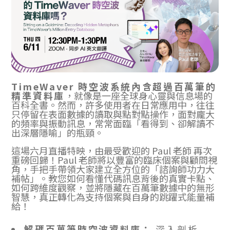
TimeWaver 時空波系統內含超過百萬筆的
精準資料庫
，就像是一座全球身心靈與信息場的
百科全書。然而，許多使用者在日常應用中，往往
只停留在表面數據的讀取與點對點操作，面對龐大
的頻率與振動訊息，常常面臨「看得到、卻解讀不
出深層隱喻」的瓶頸。
這場六月直播特映，由最受歡迎的 Paul 老師 再次
重磅回歸！Paul 老師將以豐富的臨床個案與顧問視
角，手把手帶領大家建立全方位的「諮詢師功力大
補帖」。教您如何看懂代碼訊息背後的真實卡點、
如何跨維度觀察，並將隱藏在百萬筆數據中的無形
智慧，真正轉化為支持個案與自身的跳躍式能量補
給！
解碼百萬筆時空波資料庫：
深入剖析