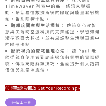
TimeWaver 列表中的每一條訊息與振
動，帶您看懂數據背後的隱喻與能量發射機
制，告別瞎猜卡點。
跨維度觀察與生活調校：
傳統身心靈智
慧與尖端時空波科技的完美碰撞，學習如何
精準觀察大數據，並有感調整生活與事業中
的隱形卡點。
顧問視角的實戰推理心法：
聽 Paul 老
師從親身使用者到諮詢過無數個案的實際經
驗，傳授高階解讀技巧，全面提升個人諮詢
價值與能量場底氣。
ⓘ 領取錄影回放 Get Your Recording »
回上一頁