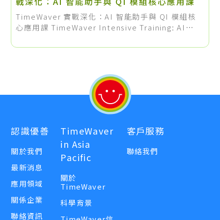
戰深化：AI 智能助手與 QI 模組核心應用課
TimeWaver 實戰深化：AI 智能助手與 QI 模組核
心應用課 TimeWaver Intensive Training: AI
Assistant & QI Module Masterclass. 每次諮詢
前都要花好幾個小時備課？這場 90 分鐘的純實戰線
上特訓，將帶您建立一套標準的高效諮詢工作流，
把備課時間直接砍半！現有 TimeWaver 用戶憑設
備序號即可享全程免費。
認識優善
TimeWaver
客戶服務
in Asia
關於我們
聯絡我們
Pacific
最新消息
關於
應用領域
TimeWaver
關係企業
科學背景
聯絡資訊
TimeWaver信