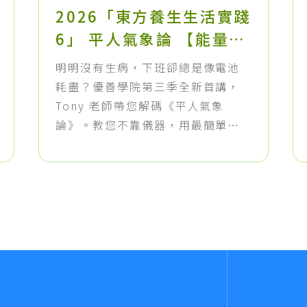
2026「東方養生生活實踐
6」 平人氣象論 【能量基
準】健康人的生命能量特
明明沒有生病，下班卻總是像電池
徵
耗盡？優善學院第三季全新首講，
Tony 老師帶您解碼《平人氣象
論》。教您不靠儀器，用最簡單的
「1:5 呼吸脈搏法」測量身體的真實
能量，並加碼大暑防中暑特效穴
位，讓您輕鬆找回不透支的生活品
質！