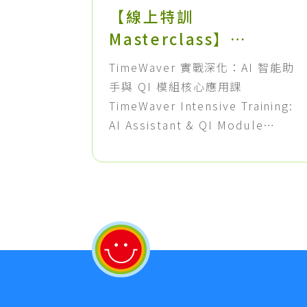
【線上特訓
Masterclass】
TimeWaver 實戰深化：
TimeWaver 實戰深化：AI 智能助
AI 智能助手與 QI 模組核
手與 QI 模組核心應用課
心應用課
TimeWaver Intensive Training:
AI Assistant & QI Module
Masterclass. 每次諮詢前都要花好
幾個小時備課？這場 90 分鐘的純實
戰線上特訓，將帶您建立一套標準
的高效諮詢工作流，把備課時間直
接砍半！現有 TimeWaver 用戶憑
設備序號即可享全程免費。