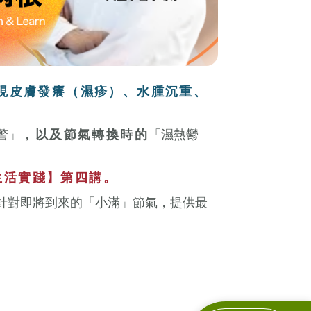
現皮膚發癢（濕疹）、水腫沉重、
警」
，以及節氣轉換時的
「濕熱鬱
生活實踐】第四講。
針對即將到來的「小滿」節氣，提供最