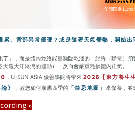
很累、背部異常僵硬？或是隨著天氣變熱，開始出
累了」，而是體內經絡能量瀕臨乾涸的「經終（斷電）預
冬天還大汗淋漓的運動），反而會嚴重耗損體內正氣。
30
，U-SUN ASIA 優善學院將帶來
2026【東方養生
終論》
，教您如何順應四季的
「禁忌地圖」
來保養，並
ording »