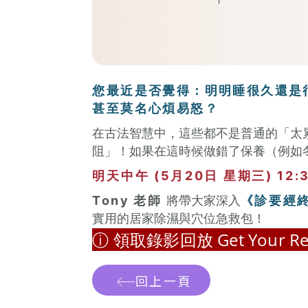
您最近是否覺得：明明睡很久還是
甚至莫名心煩易怒？
在古法智慧中，這些都不是普通的「太
阻」！如果在這時候做錯了保養（例如
明天中午 (5月20日 星期三) 12:
Tony 老師
將帶大家深入
《診要經
實用的居家除濕與穴位急救包！
ⓘ 領取錄影回放 Get Your Rec
回上一頁