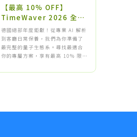
【最高 10% OFF】
Time
TimeWaver 2026 全球
用：「
夏季特惠正式開跑
(Ru
德國總部年度鉅獻！從專業 AI 解析
你知道在 
工作坊（
到客廳日常保養，我們為你準備了
實隱藏著
體/線
最完整的量子生態系。尋找最適合
文」原始
你的專屬方案，享有最高 10% 限定
在《量子
折扣。
百萬資料
為您賦能
利器交到您
兩天的深
「台北實
直播」，
師特製的
屬課程回
查看完整